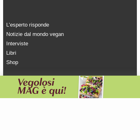
L’esperto risponde
Notizie dal mondo vegan
Interviste
Libri
Shop
NEWSLETTER
WHATSAPP
TELEGRAM
INSTAGRAM
FACEBOOK
YOUTUBE
SOSTIENICI
PRIVACY POLICY
Vegolosi.it è una testata giornalistica registrata presso il
Tribunale di Milano, n. 231 del 07/06/2013 |
© COPYRIGHT
2026
|
edito da
viceversa media srl |