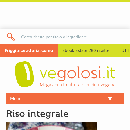
Friggitrice ad aria: corso
Ebook Estate 280 ricette
TUTTI
Menu
riso integrale