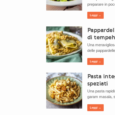
preparare in poc
Leggi →
Pappardell
di tempe
Una meravigliosa 
delle pappardelle
Leggi →
Pasta int
speziati
Una pasta rapidi
garam masala, se
Leggi →