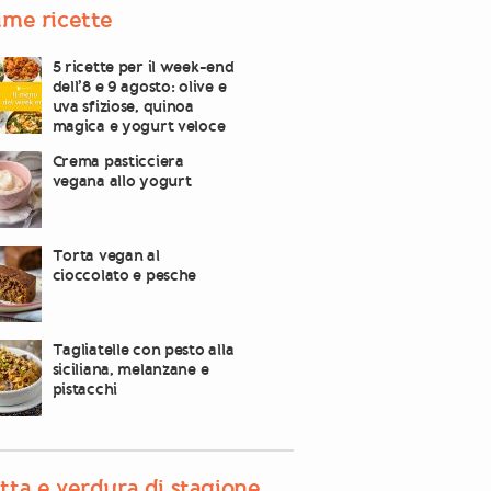
ime ricette
5 ricette per il week-end
dell’8 e 9 agosto: olive e
uva sfiziose, quinoa
magica e yogurt veloce
Crema pasticciera
vegana allo yogurt
Torta vegan al
cioccolato e pesche
Tagliatelle con pesto alla
siciliana, melanzane e
pistacchi
tta e verdura di stagione