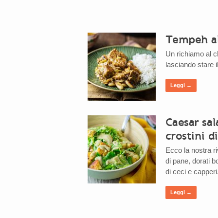
Tempeh al
Un richiamo al cl
lasciando stare il
Leggi →
Caesar sa
crostini d
Ecco la nostra ri
di pane, dorati 
di ceci e capperi
Leggi →