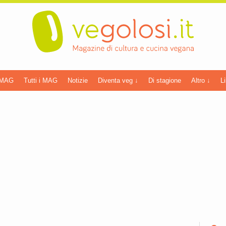
 MAG
Tutti i MAG
Notizie
Diventa veg ↓
Di stagione
Altro ↓
Li