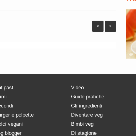
«
»
tipasti
Video
imi
Guide pratiche
condi
Gli ingredienti
rger e polpette
Diventare veg
lci vegani
Bimbi veg
g blogger
Di stagione