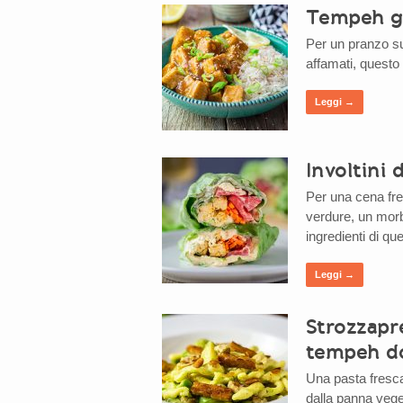
Tempeh gl
Per un pranzo su
affamati, questo 
Leggi →
Involtini
Per una cena fres
verdure, un morb
ingredienti di que
Leggi →
Strozzapre
tempeh d
Una pasta fresca 
dalla panna vege