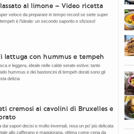
assato al limone – Video ricetta
per veloce da preparare in tempo record se siete super
tempeh è l’ideale: un secondo saporito e sfizioso!
 di lattuga con hummus e tempeh
ca e leggera, ideale nelle calde serate estive: tante
ido hummus e dei bastoncini di tempeh dorati sono gli
sta delizia
ti cremosi ai cavolini di Bruxelles e
orato
dai sapori decisi e molto invernali, resa un po’ più delicata
tale allo zafferano e maggiorana, ottima come cena da