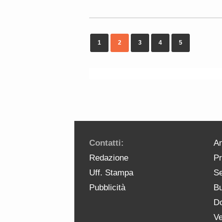
1
2
3
4
5
Contatti:
An
Redazione
Pr
Uff. Stampa
Se
Pubblicità
Bu
Do
Ve