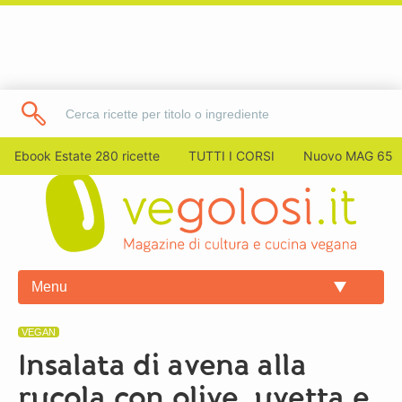
Ebook Estate 280 ricette
TUTTI I CORSI
Nuovo MAG 65
Menu
VEGAN
Insalata di avena alla
rucola con olive, uvetta e