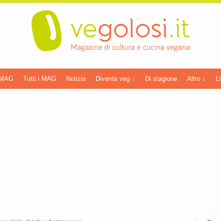
 MAG
Tutti i MAG
Notizie
Diventa veg ↓
Di stagione
Altro ↓
Li