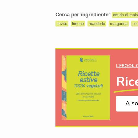
Cerca per ingrediente:
amido di mais
lievito
limone
mandorle
margarina
pis
L’EBOOK 
Ric
A so