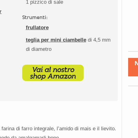
1
pizzico di sale
r
Strumenti:
frullatore
teglia per mini ciambelle
di 4,5 mm
di diametro
arina di farro integrale, l’amido di mais e il lievito.
 modo da amalgamarli bene.