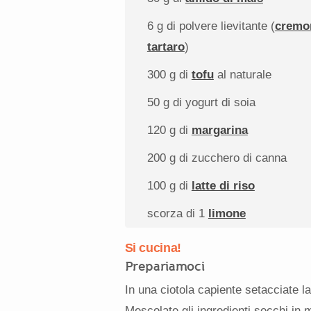
6 g
di polvere lievitante (
cremo
tartaro
)
300 g
di
tofu
al naturale
50 g
di yogurt di soia
120 g
di
margarina
200 g
di zucchero di canna
100 g
di
latte di riso
scorza di
1
limone
Si cucina!
Prepariamoci
In una ciotola capiente setacciate la f
Mescolate gli ingredienti secchi in