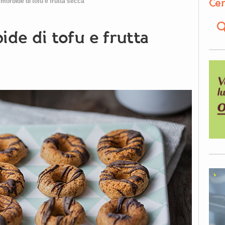
Cer
morbide di tofu e frutta secca
de di tofu e frutta