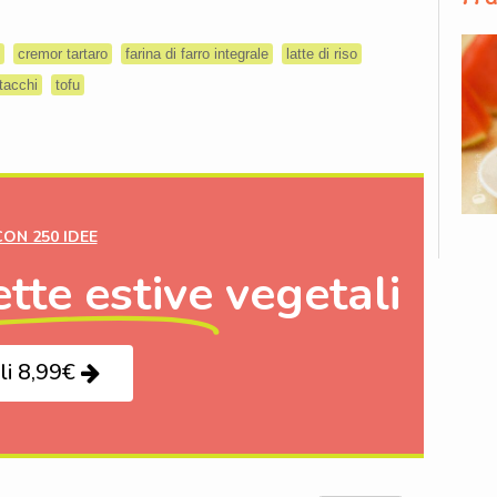
cremor tartaro
farina di farro integrale
latte di riso
tacchi
tofu
CON 250 IDEE
ette estive
vegetali
li 8,99€