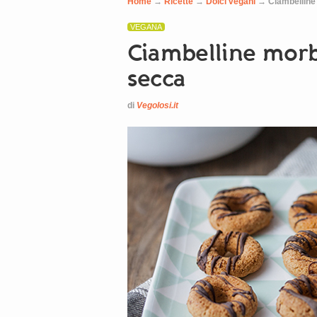
Home
→
Ricette
→
Dolci vegani
→
Ciambelline 
VEGANA
Ciambelline morbi
secca
di
Vegolosi.it