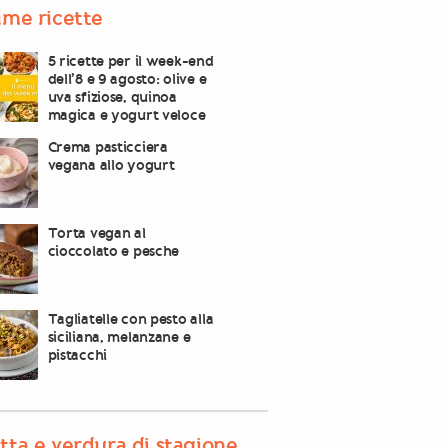
ime ricette
5 ricette per il week-end
dell’8 e 9 agosto: olive e
uva sfiziose, quinoa
magica e yogurt veloce
Crema pasticciera
vegana allo yogurt
Torta vegan al
cioccolato e pesche
Tagliatelle con pesto alla
siciliana, melanzane e
pistacchi
tta e verdura di stagione