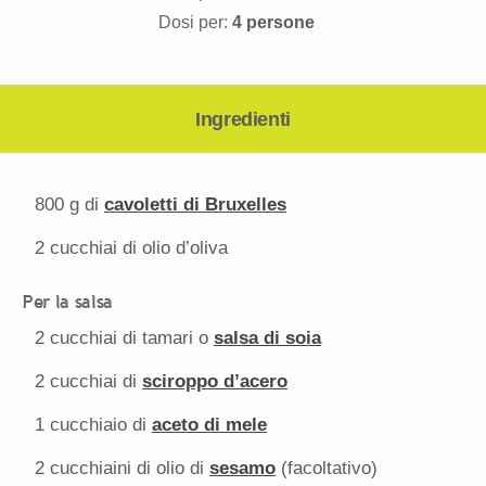
Dosi per:
4 persone
Ingredienti
800 g
di
cavoletti di Bruxelles
2
cucchiai di olio d’oliva
Per la salsa
2
cucchiai di tamari o
salsa di soia
2
cucchiai di
sciroppo d’acero
1
cucchiaio di
aceto di mele
2
cucchiaini di olio di
sesamo
(facoltativo)