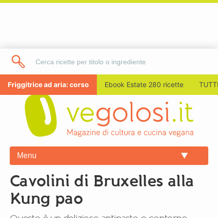
Friggitrice ad aria: corso
Ebook Estate 280 ricette
TUTTI
Menu
Cavolini di Bruxelles alla
Kung pao