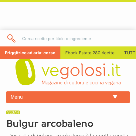
Friggitrice ad aria: corso
Ebook Estate 280 ricette
TUTTI
Menu
VEGAN
Bulgur arcobaleno