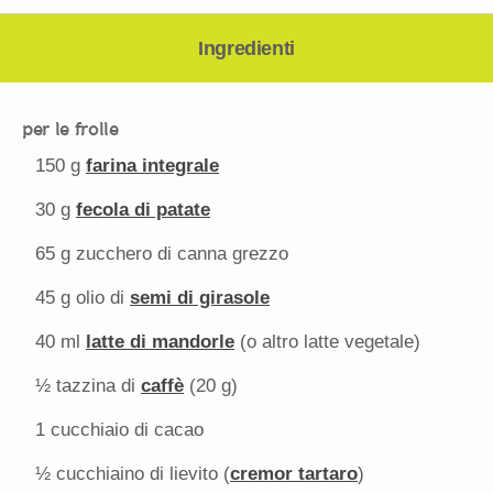
Ingredienti
per le frolle
150 g
farina integrale
30 g
fecola di patate
65
g zucchero di canna grezzo
45 g
olio di
semi di girasole
40
ml
latte di mandorle
(o altro latte vegetale)
½
tazzina di
caffè
(
20 g
)
1
cucchiaio di cacao
½
cucchiaino di lievito (
cremor tartaro
)