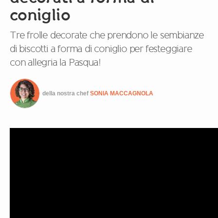
coniglio
Tre frolle decorate che prendono le sembianze
di biscotti a forma di coniglio per festeggiare
con allegria la Pasqua!
della nostra chef
SONIA MACCAGNOLA