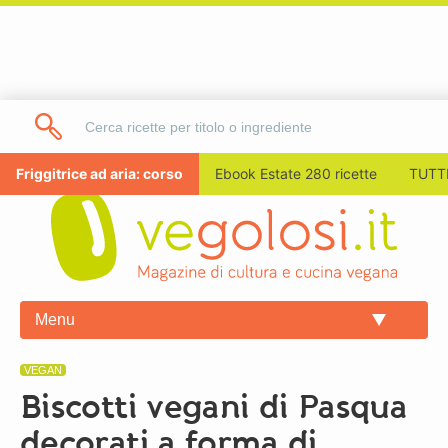
Friggitrice ad aria: corso
Ebook Estate 280 ricette
TUTTI
Menu
VEGAN
Biscotti vegani di Pasqua
decorati a forma di