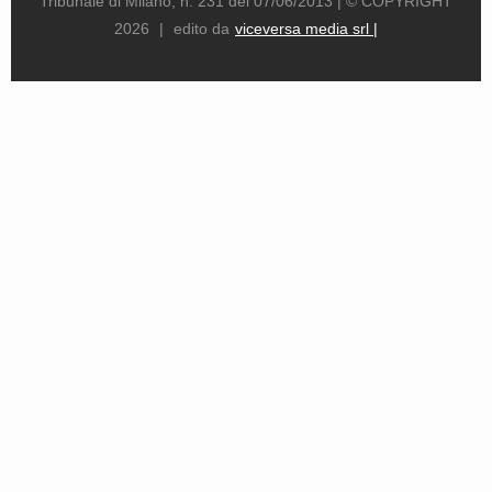
Tribunale di Milano, n. 231 del 07/06/2013 |
© COPYRIGHT
2026
|
edito da
viceversa media srl |