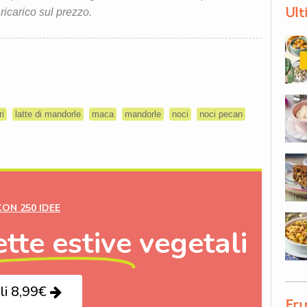
Ult
 ricarico sul prezzo.
ri
latte di mandorle
maca
mandorle
noci
noci pecan
CON 250 IDEE
ette estive
vegetali
li 8,99€
Fru