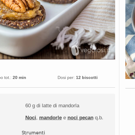
 tot.:
20 min
Dosi per:
12 biscotti
60 g
di latte di mandorla
Noci
,
mandorle
e
noci pecan
q.b.
Strumenti