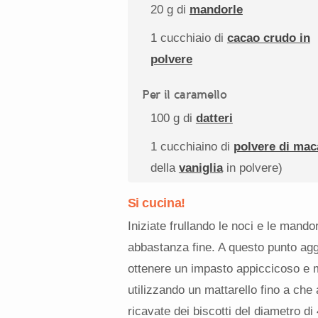
20 g
di
mandorle
1
cucchiaio di
cacao crudo in
polvere
Per il caramello
100 g
di
datteri
1
cucchiaino di
polvere di mac
della
vaniglia
in polvere)
Si cucina!
Iniziate frullando le noci e le mandorl
abbastanza fine. A questo punto aggiu
ottenere un impasto appiccicoso e ma
utilizzando un mattarello fino a che
ricavate dei biscotti del diametro di