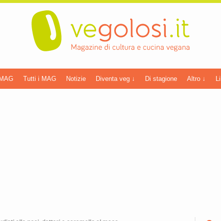
 MAG
Tutti i MAG
Notizie
Diventa veg ↓
Di stagione
Altro ↓
Li