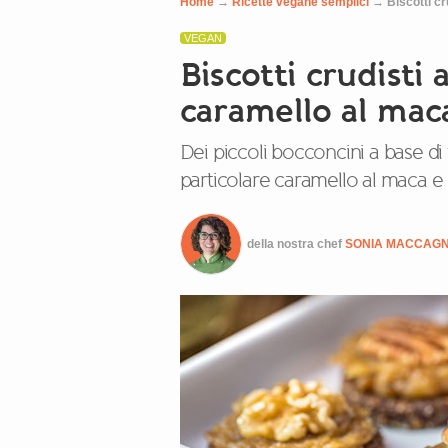
Home
→
Ricette vegane semplici
→
Biscotti cr
VEGAN
Biscotti crudisti a
caramello al mac
Dei piccoli bocconcini a base di 
particolare caramello al maca e
della nostra chef
SONIA MACCAG