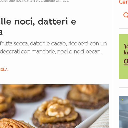
Cer
udisti alle noci, datteri e caramello al maca
lle noci, datteri e
a
frutta secca, datteri e cacao, ricoperti con un
 decorati con mandorle, noci o noci pecan.
NOLA