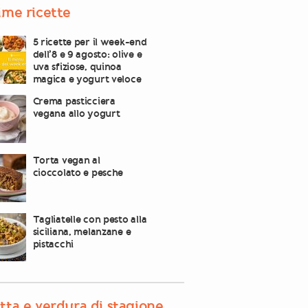
ime ricette
5 ricette per il week-end
dell’8 e 9 agosto: olive e
uva sfiziose, quinoa
magica e yogurt veloce
Crema pasticciera
vegana allo yogurt
Torta vegan al
cioccolato e pesche
Tagliatelle con pesto alla
siciliana, melanzane e
pistacchi
tta e verdura di stagione