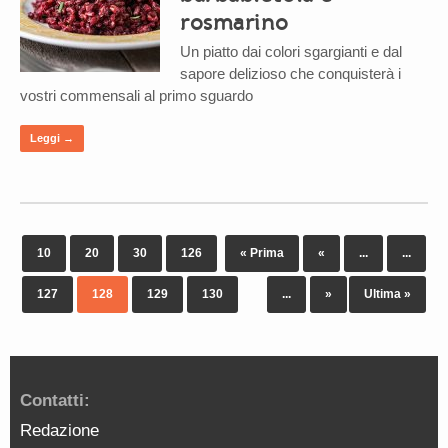
rosmarino
Un piatto dai colori sgargianti e dal
sapore delizioso che conquisterà i
vostri commensali al primo sguardo
Leggi →
10
20
30
126
« Prima
«
...
...
127
128
129
130
...
»
Ultima »
Contatti:
Redazione