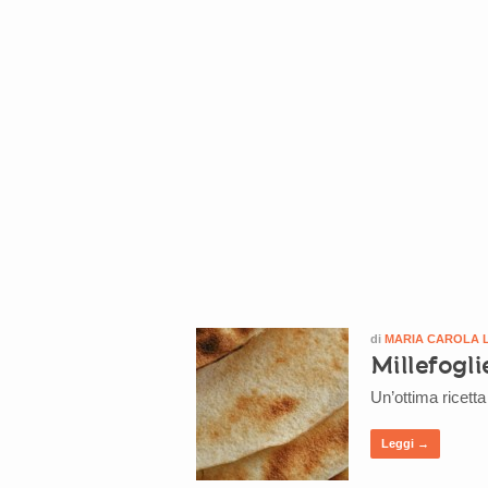
di
MARIA CAROLA 
Millefogli
Un’ottima ricett
Leggi →