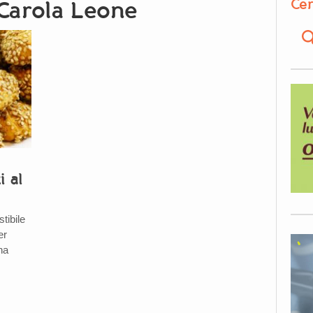
Cer
 Carola Leone
i al
stibile
er
na