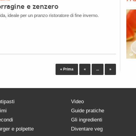
orragine e zenzero
a, ideale per un pranzo ristoratore di fine inverno.
« Prima
«
...
»
tipasti
Video
imi
Guide pratiche
condi
Gli ingredienti
rger e polpette
Diventare veg