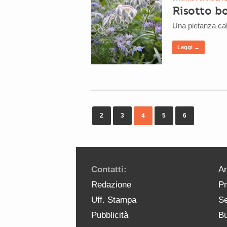
Risotto b
Una pietanza cald
Leggi →
2
3
4
5
6
Contatti:
An
Redazione
Pr
Uff. Stampa
Se
Pubblicità
Bu