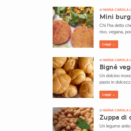
di
MARIA CAROLA 
Mini burge
Chi l’ha detto ch
riso, vegana, pov
Leggi →
di
MARIA CAROLA 
Bignè veg
Un dolcino mono 
pasto in dolcezz
Leggi →
di
MARIA CAROLA 
Zuppa di c
Un legume antico 