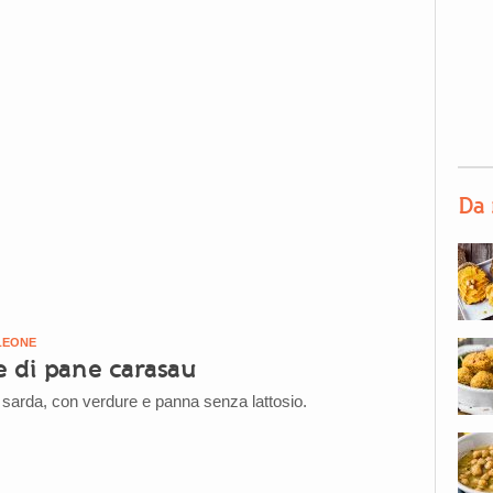
Da 
LEONE
e di pane carasau
a sarda, con verdure e panna senza lattosio.