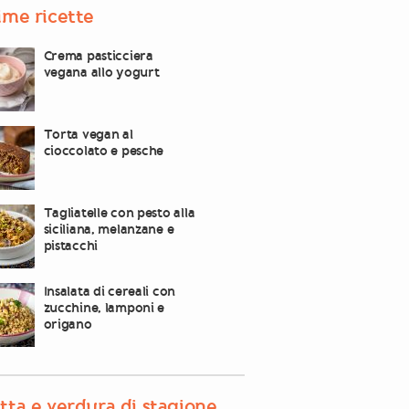
ime ricette
Crema pasticciera
vegana allo yogurt
Torta vegan al
cioccolato e pesche
Tagliatelle con pesto alla
siciliana, melanzane e
pistacchi
Insalata di cereali con
zucchine, lamponi e
origano
tta e verdura di stagione