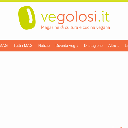
 MAG
Tutti i MAG
Notizie
Diventa veg ↓
Di stagione
Altro ↓
Li