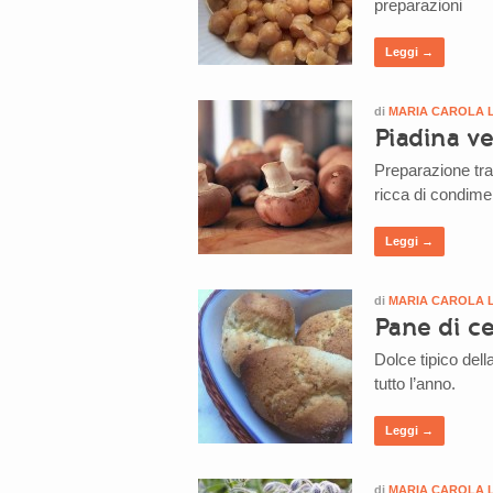
preparazioni
Leggi →
di
MARIA CAROLA 
Piadina ve
Preparazione tra
ricca di condime
Leggi →
di
MARIA CAROLA 
Pane di c
Dolce tipico del
tutto l’anno.
Leggi →
di
MARIA CAROLA 