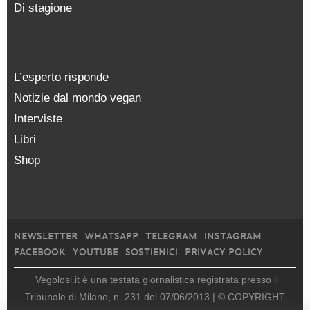
Di stagione
L’esperto risponde
Notizie dal mondo vegan
Interviste
Libri
Shop
NEWSLETTER
WHATSAPP
TELEGRAM
INSTAGRAM
FACEBOOK
YOUTUBE
SOSTIENICI
PRIVACY POLICY
Vegolosi.it è una testata giornalistica registrata presso il
Tribunale di Milano, n. 231 del 07/06/2013 |
© COPYRIGHT