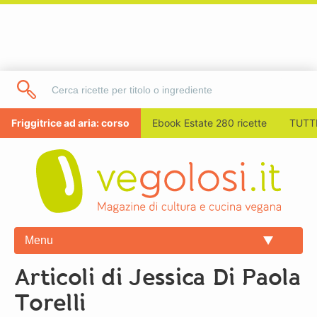
Friggitrice ad aria: corso
Ebook Estate 280 ricette
TUTTI
Menu
Articoli di Jessica Di Paola
Torelli