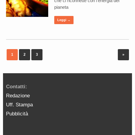
che ci riconnette con l’energia del
pianeta
Leggi →
1
2
3
»
Contatti:
Redazione
Uff. Stampa
Pubblicità