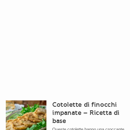
Cotolette di finocchi
impanate – Ricetta di
base
Queste cotolette hanno una croccante