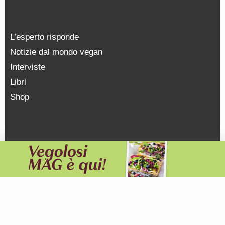
L’esperto risponde
Notizie dal mondo vegan
Interviste
Libri
Shop
NEWSLETTER
WHATSAPP
TELEGRAM
INSTAGRAM
FACEBOOK
YOUTUBE
SOSTIENICI
PRIVACY POLICY
Vegolosi.it è una testata giornalistica registrata presso il
Tribunale di Milano, n. 231 del 07/06/2013 |
© COPYRIGHT
2026
|
edito da
viceversa media srl |