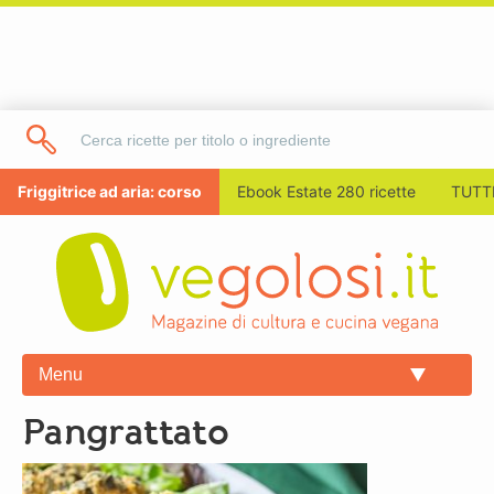
Friggitrice ad aria: corso
Ebook Estate 280 ricette
TUTTI
Menu
pangrattato