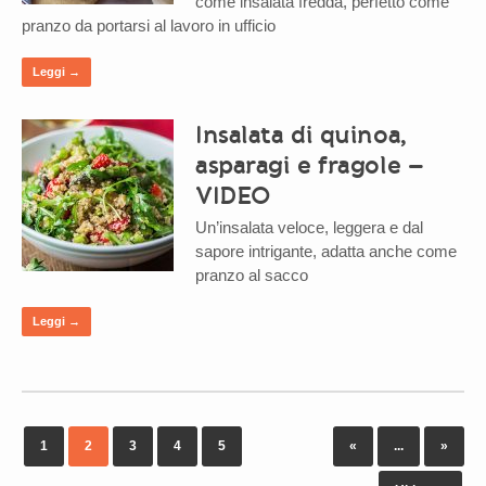
come insalata fredda, perfetto come
pranzo da portarsi al lavoro in ufficio
Leggi →
Insalata di quinoa,
asparagi e fragole –
VIDEO
Un’insalata veloce, leggera e dal
sapore intrigante, adatta anche come
pranzo al sacco
Leggi →
1
2
3
4
5
«
...
»