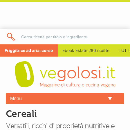
Friggitrice ad aria: corso
Ebook Estate 280 ricette
TUTTI
Menu
Cereali
Versatili, ricchi di proprietà nutritive e