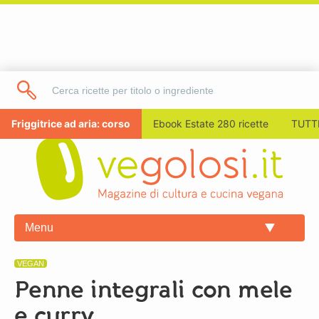
Friggitrice ad aria: corso
Ebook Estate 280 ricette
TUTTI
Menu
VEGAN
Penne integrali con mele
e curry