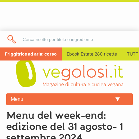
Friggitrice ad aria: corso
Ebook Estate 280 ricette
TUTTI
Menu
Menu del week-end:
edizione del 31 agosto- 1
settembre 2024