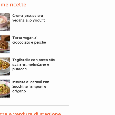
ime ricette
Crema pasticciera
vegana allo yogurt
Torta vegan al
cioccolato e pesche
Tagliatelle con pesto alla
siciliana, melanzane e
pistacchi
Insalata di cereali con
zucchine, lamponi e
origano
tta e verdura di stagione