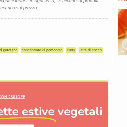
quisti idonei: in ogni caso, se clicchi sui prodotti
 ricarico sul prezzo.
di garofano
concentrato di pomodoro
curry
latte di cocco
CON 250 IDEE
ette estive
vegetali