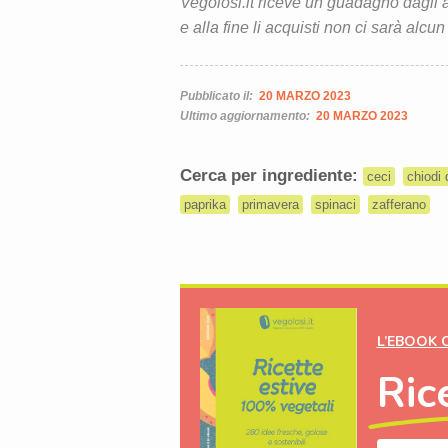
Vegolosi.it riceve un guadagno dagli ac
e alla fine li acquisti non ci sarà alcun
Pubblicato il:
20 MARZO 2023
Ultimo aggiornamento:
20 MARZO 2023
Cerca per ingrediente:
ceci
chiodi 
paprika
primavera
spinaci
zafferano
L’EBOOK 
Ric