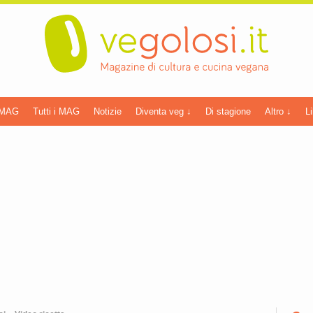
 MAG
Tutti i MAG
Notizie
Diventa veg ↓
Di stagione
Altro ↓
Li