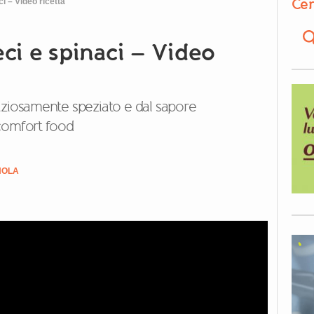
Cer
i – Video ricetta
ci e spinaci – Video
iziosamente speziato e dal sapore
 comfort food
NOLA