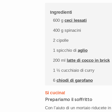
Ingredienti
600 g
ceci lessati
400 g
spinacini
2
cipolle
1
spicchio di
aglio
200
ml
latte di cocco in brick
1 ½
cucchiaio di curry
6
chiodi di garofano
Si cucina!
Prepariamo il soffritto
Con l’aiuto di un mortaio riducete in