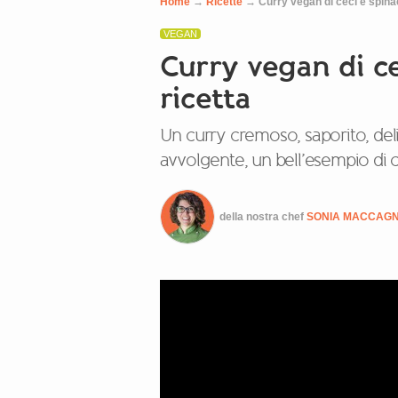
Home
→
Ricette
→
Curry vegan di ceci e spinac
VEGAN
Curry vegan di ce
ricetta
Un curry cremoso, saporito, del
avvolgente, un bell’esempio di
della nostra chef
SONIA MACCAG