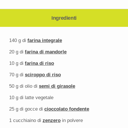
Ingredienti
140 g
di
farina integrale
20 g
di
farina di mandorle
10 g
di
farina di riso
70 g
di
sciroppo di riso
50 g
di olio di
semi di girasole
10 g
di latte vegetale
25 g
di gocce di
cioccolato fondente
1
cucchiaino di
zenzero
in polvere