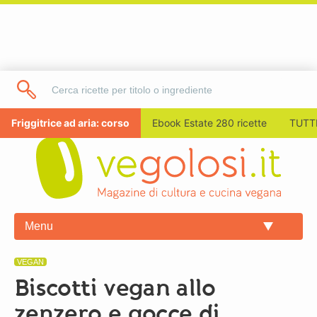
Friggitrice ad aria: corso
Ebook Estate 280 ricette
TUTTI
Menu
VEGAN
Biscotti vegan allo
zenzero e gocce di