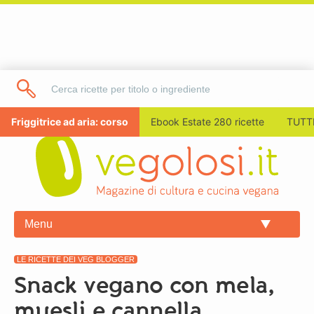
Friggitrice ad aria: corso
Ebook Estate 280 ricette
TUTTI
Menu
LE RICETTE DEI VEG BLOGGER
Snack vegano con mela,
muesli e cannella