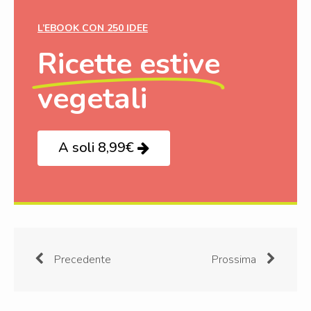
L’EBOOK CON 250 IDEE
Ricette estive
vegetali
A soli 8,99€
Precedente
Prossima