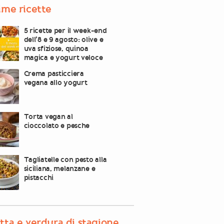
ime ricette
5 ricette per il week-end
dell’8 e 9 agosto: olive e
uva sfiziose, quinoa
magica e yogurt veloce
Crema pasticciera
vegana allo yogurt
Torta vegan al
cioccolato e pesche
Tagliatelle con pesto alla
siciliana, melanzane e
pistacchi
tta e verdura di stagione