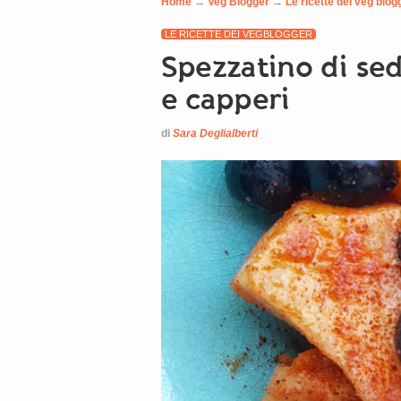
Home
→
Veg Blogger
→
Le ricette dei veg blog
LE RICETTE DEI VEGBLOGGER
Spezzatino di se
e capperi
di
Sara Deglialberti