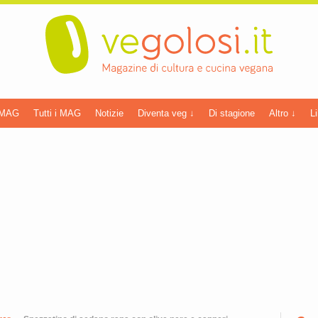
 MAG
Tutti i MAG
Notizie
Diventa veg ↓
Di stagione
Altro ↓
Li