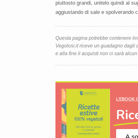
piuttosto grandi, unitelo quindi al 
aggiustando di sale e spolverando co
Questa pagina potrebbe contenere link d
Vegolosi.it riceve un guadagno dagli ac
e alla fine li acquisti non ci sarà alcun
L’EBOOK 
Ric
A so