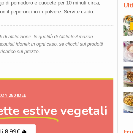
sugo di pomodoro e cuocete per 10 minuti circa,
Ult
n il peperoncino in polvere. Servite caldo.
i affiliazione. In qualità di Affiliato Amazon
quisti idonei: in ogni caso, se clicchi sui prodotti
 ricarico sul prezzo.
CON 250 IDEE
ette estive
vegetali
li 8,99€
Fru