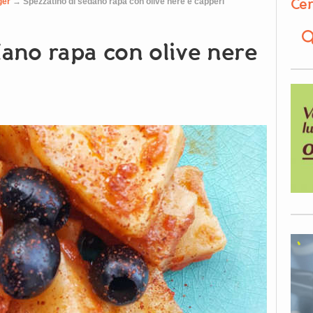
Cer
ger
→
Spezzatino di sedano rapa con olive nere e capperi
dano rapa con olive nere