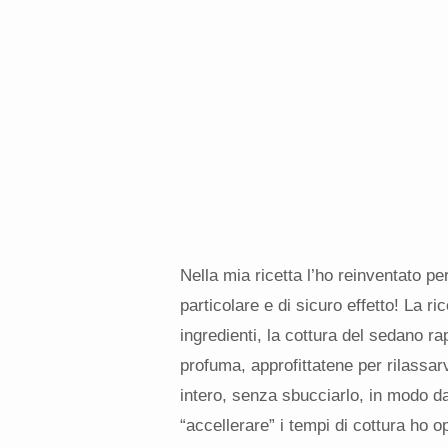
Nella mia ricetta l’ho reinventato p
particolare e di sicuro effetto! La r
ingredienti, la cottura del sedano r
profuma, approfittatene per rilassarv
intero, senza sbucciarlo, in modo da 
“accellerare” i tempi di cottura ho o