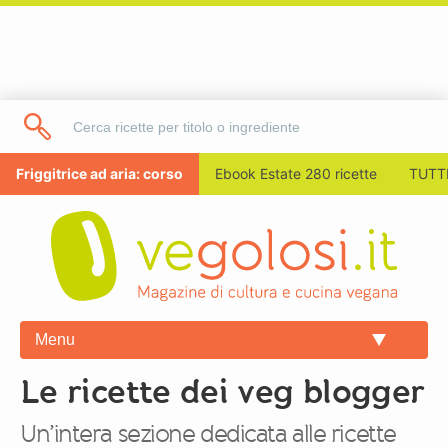
Friggitrice ad aria: corso
Ebook Estate 280 ricette
TUTTI
Menu
Le ricette dei veg blogger
Un’intera sezione dedicata alle ricette