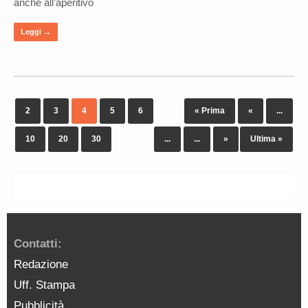
anche all’aperitivo
Leggi →
2
3
4
5
6
« Prima
«
...
10
20
30
...
...
»
Ultima »
Contatti:
Redazione
Uff. Stampa
Pubblicità