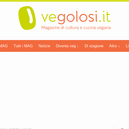
 MAG
Tutti i MAG
Notizie
Diventa veg ↓
Di stagione
Altro ↓
Li