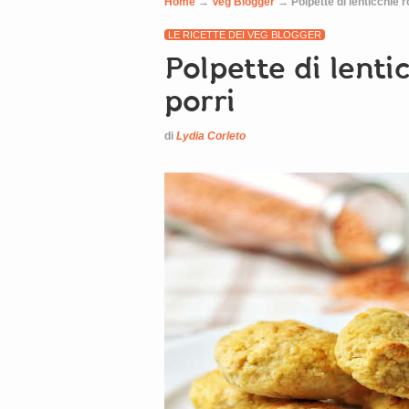
Home
→
Veg Blogger
→
Polpette di lenticchie r
LE RICETTE DEI VEG BLOGGER
Polpette di lenti
porri
di
Lydia Corleto