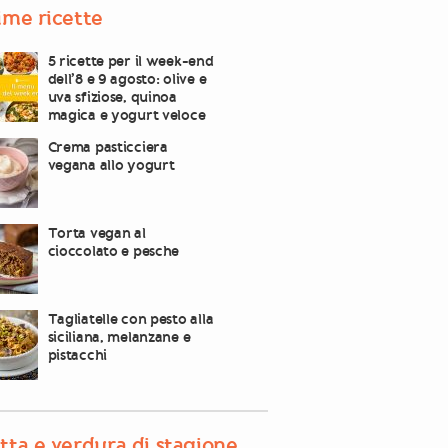
ime ricette
5 ricette per il week-end
dell’8 e 9 agosto: olive e
uva sfiziose, quinoa
magica e yogurt veloce
Crema pasticciera
vegana allo yogurt
Torta vegan al
cioccolato e pesche
Tagliatelle con pesto alla
siciliana, melanzane e
pistacchi
tta e verdura di stagione