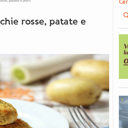
Cer
osse, patate e porri
cchie rosse, patate e