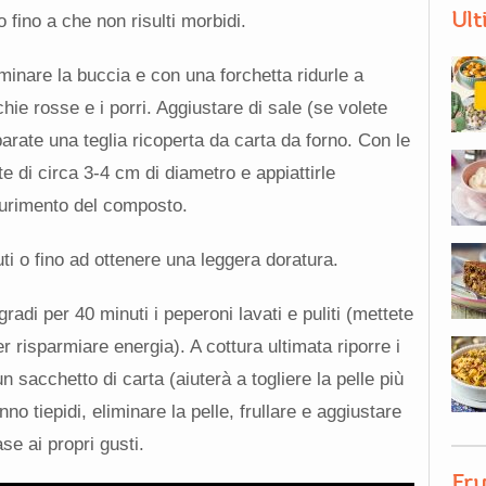
Ult
 fino a che non risulti morbidi.
iminare la buccia e con una forchetta ridurle a
hie rosse e i porri. Aggiustare di sale (se volete
parate una teglia ricoperta da carta da forno. Con le
e di circa 3-4 cm di diametro e appiattirle
urimento del composto.
ti o fino ad ottenere una leggera doratura.
radi per 40 minuti i peperoni lavati e puliti (mettete
er risparmiare energia). A cottura ultimata riporre i
n sacchetto di carta (aiuterà a togliere la pelle più
o tiepidi, eliminare la pelle, frullare e aggiustare
se ai propri gusti.
Fru