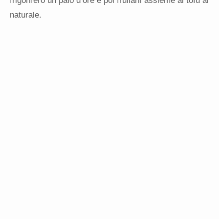
frigorifero un paio d’ore e poi frullarli assieme al tofu al
naturale.