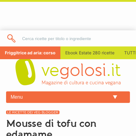
Friggitrice ad aria: corso
Ebook Estate 280 ricette
TUTTI
Menu
LE RICETTE DEI VEG BLOGGER
Mousse di tofu con
edamame