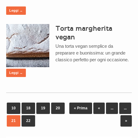
Leggi →
Torta margherita
vegan
Una torta vegan semplice da
preparare e buonissima: un grande
classico perfetto per ogni occasione.
Leggi →
10
18
19
20
« Prima
«
...
...
21
22
»