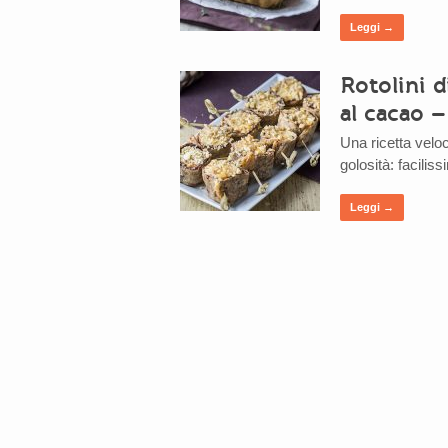
Leggi →
Rotolini 
al cacao 
Una ricetta velo
golosità: faciliss
Leggi →