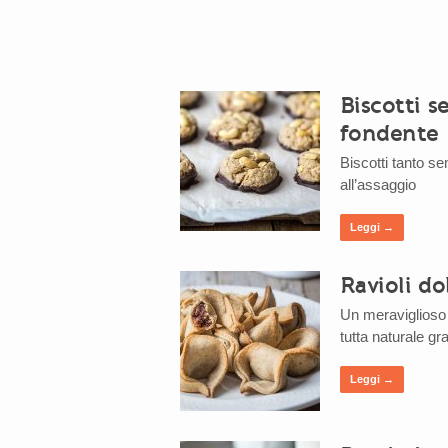
Biscotti s
fondente
Biscotti tanto se
all’assaggio
Leggi →
Ravioli dol
Un meraviglioso b
tutta naturale gra
Leggi →