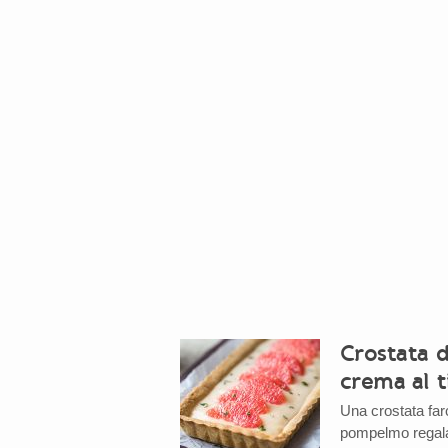
Crostata 
crema al 
Una crostata far
pompelmo regala