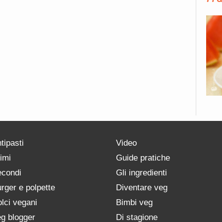
tipasti
Video
imi
Guide pratiche
condi
Gli ingredienti
rger e polpette
Diventare veg
lci vegani
Bimbi veg
g blogger
Di stagione