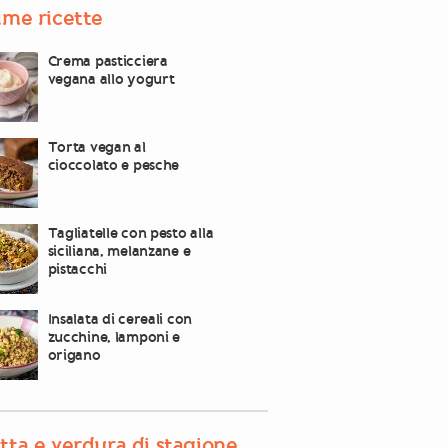
ime ricette
Crema pasticciera
vegana allo yogurt
Torta vegan al
cioccolato e pesche
Tagliatelle con pesto alla
siciliana, melanzane e
pistacchi
Insalata di cereali con
zucchine, lamponi e
origano
tta e verdura di stagione