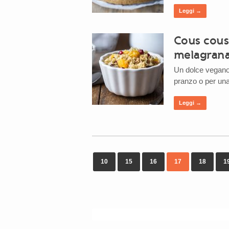
Leggi →
Cous cous
melagrana
Un dolce vegano f
pranzo o per una
Leggi →
10
15
16
17
18
1