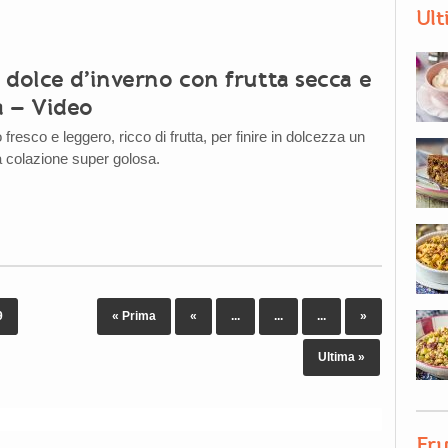
Ult
 dolce d’inverno con frutta secca e
 – Video
resco e leggero, ricco di frutta, per finire in dolcezza un
 colazione super golosa.
9
« Prima
«
...
...
...
»
Ultima »
Fru