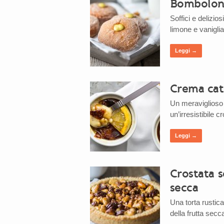
Bomboloni
Soffici e delizio
limone e vaniglia
Leggi →
Crema cat
Un meraviglioso 
un’irresistibile 
Leggi →
Crostata s
secca
Una torta rustic
della frutta secc