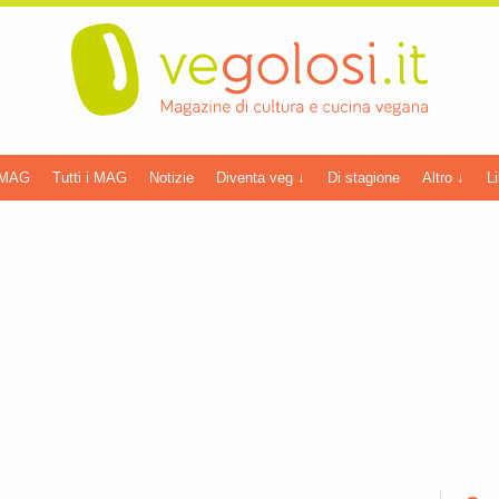
 MAG
Tutti i MAG
Notizie
Diventa veg ↓
Di stagione
Altro ↓
Li