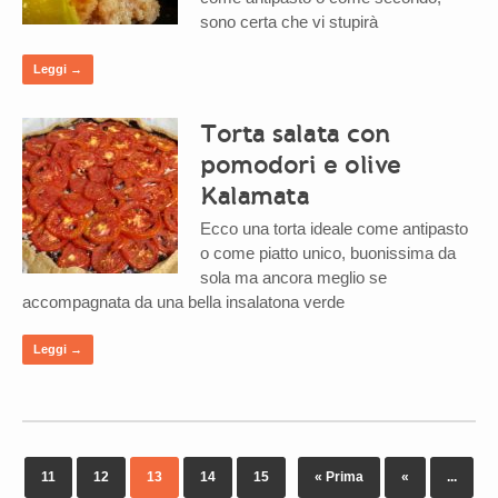
sono certa che vi stupirà
Leggi →
Torta salata con
pomodori e olive
Kalamata
Ecco una torta ideale come antipasto
o come piatto unico, buonissima da
sola ma ancora meglio se
accompagnata da una bella insalatona verde
Leggi →
11
12
13
14
15
« Prima
«
...