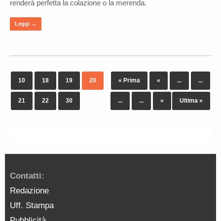
renderà perfetta la colazione o la merenda.
Leggi →
10
18
19
20
« Prima
«
...
...
21
22
30
...
...
»
Ultima »
Contatti:
Redazione
Uff. Stampa
Pubblicità