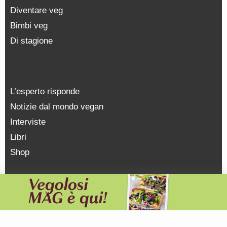
Diventare veg
Bimbi veg
Di stagione
L’esperto risponde
Notizie dal mondo vegan
Interviste
Libri
Shop
NEWSLETTER
WHATSAPP
TELEGRAM
INSTAGRAM
FACEBOOK
YOUTUBE
SOSTIENICI
PRIVACY POLICY