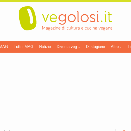
 MAG
Tutti i MAG
Notizie
Diventa veg ↓
Di stagione
Altro ↓
Li