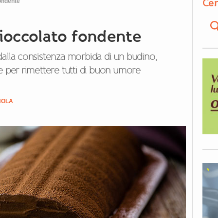
Cer
fondente
cioccolato fondente
dalla consistenza morbida di un budino,
e per rimettere tutti di buon umore
NOLA