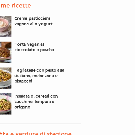
ime ricette
Crema pasticciera
vegana allo yogurt
Torta vegan al
cioccolato e pesche
Tagliatelle con pesto alla
siciliana, melanzane e
pistacchi
Insalata di cereali con
zucchine, lamponi e
origano
tta e verdura di stagione