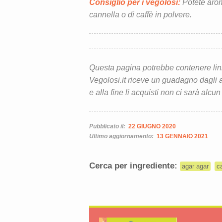
Consiglio per i vegolosi:
Potete arom
cannella o di caffè in polvere.
Questa pagina potrebbe contenere link d
Vegolosi.it riceve un guadagno dagli ac
e alla fine li acquisti non ci sarà alcun
Pubblicato il:
22 GIUGNO 2020
Ultimo aggiornamento:
13 GENNAIO 2021
Cerca per ingrediente:
agar agar
c