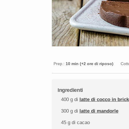
Prep.:
10 min (+2 ore di riposo)
Cott
Ingredienti
400 g
di
latte di cocco in brick
300 g
di
latte di mandorle
45 g
di cacao