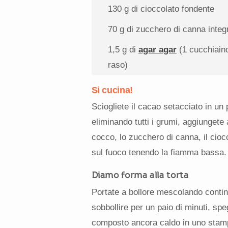
130 g
di cioccolato fondente
70 g
di zucchero di canna integ
1
,5 g di
agar agar
(
1
cucchiain
raso)
Si cucina!
Sciogliete il cacao setacciato in un 
eliminando tutti i grumi, aggiungete a 
cocco, lo zucchero di canna, il cio
sul fuoco tenendo la fiamma bassa.
Diamo forma alla torta
Portate a bollore mescolando contin
sobbollire per un paio di minuti, spegn
composto ancora caldo in uno stamp