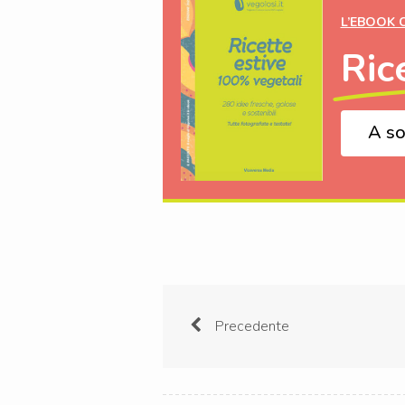
L’EBOOK 
Ric
A so
Precedente