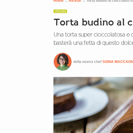
Home
→
Ricette
→
Torta budino al cioccolato 
VEGAN
Torta budino al 
Una torta super cioccolatosa e 
basterà una fetta di questo dolc
della nostra chef
SONIA MACCAG