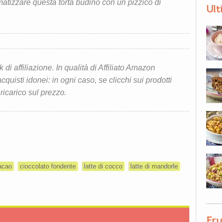
atizzare questa torta budino con un pizzico di
Ult
i affiliazione. In qualità di Affiliato Amazon
quisti idonei: in ogni caso, se clicchi sui prodotti
 ricarico sul prezzo.
acao
cioccolato fondente
latte di cocco
latte di mandorle
Fru