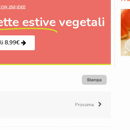
CON 250 IDEE
ette estive
vegetali
li 8,99€
Prossima