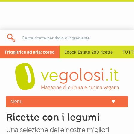
Friggitrice ad aria: corso
Ebook Estate 280 ricette
TUTTI
Menu
Ricette con i legumi
Una selezione delle nostre migliori