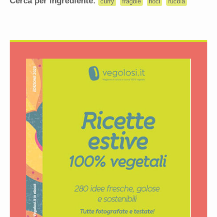
Cerca per ingrediente:
curry
fragole
noci
rucola