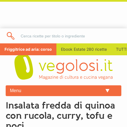
Friggitrice ad aria: corso
Ebook Estate 280 ricette
TUTTI
Menu
Insalata fredda di quinoa
con rucola, curry, tofu e
noci