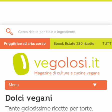
Friggitrice ad aria: corso
Ebook Estate 280 ricette
TUTTI
Menu
Dolci vegani
Tante golosissime ricette per torte,