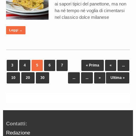
ai sapori tipici del panettone, ma non
ha né tempo né voglia di cimentarsi
nel classico dolce milanese
Leggi →
3
4
5
6
7
« Prima
«
...
10
20
30
...
...
»
Ultima »
Contatti:
Redazione