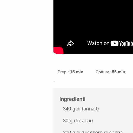
Prep.:
15 min
Cottura:
55 min
Ingredienti
340 g
di farina 0
30 g
di cacao
200 g
di zucchero di canna