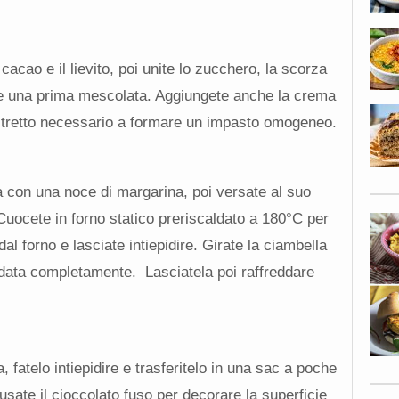
l cacao e il lievito, poi unite lo zucchero, la scorza
date una prima mescolata. Aggiungete anche la crema
 stretto necessario a formare un impasto omogeneo.
 con una noce di margarina, poi versate al suo
 Cuocete in forno statico preriscaldato a 180°C per
al forno e lasciate intiepidire. Girate la ciambella
eddata completamente. Lasciatela poi raffreddare
, fatelo intiepidire e trasferitelo in una sac a poche
usate il cioccolato fuso per decorare la superficie