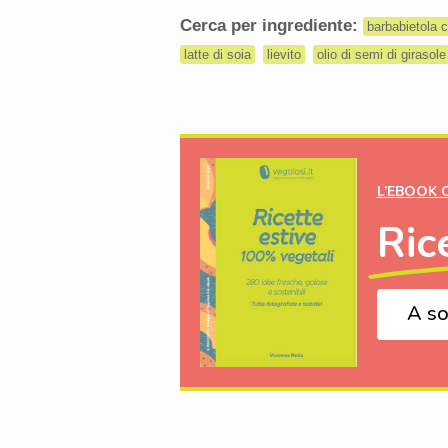
Cerca per ingrediente:
barbabietola c
latte di soia
lievito
olio di semi di girasole
L’EBOOK 
Ric
A so