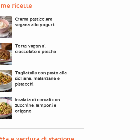
ime ricette
Crema pasticciera
vegana allo yogurt
Torta vegan al
cioccolato e pesche
Tagliatelle con pesto alla
siciliana, melanzane e
pistacchi
Insalata di cereali con
zucchine, lamponi e
origano
tta e verdura di stagione