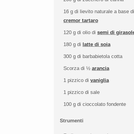
16 g
di lievito naturale a base d
cremor tartaro
120 g
di olio di
semi di girasol
180 g
di
latte di soia
300 g
di barbabietola cotta
Scorza di
½
arancia
1
pizzico di
vaniglia
1
pizzico di sale
100 g
di cioccolato fondente
Strumenti