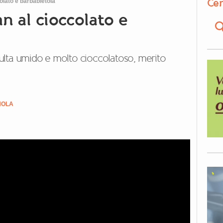
Cer
lato e barbabietola
n al cioccolato e
isulta umido e molto cioccolatoso, merito
NOLA