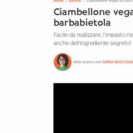
Home
→
Ricette
→
Ciambellone vegan al ciocco
Ciambellone vega
barbabietola
Facile da realizzare, l’impasto r
anche dell’ingrediente segreto!
della nostra chef
SONIA MACCAG