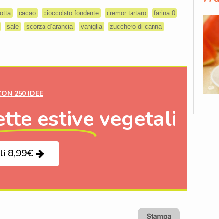
otta
cacao
cioccolato fondente
cremor tartaro
farina 0
sale
scorza d’arancia
vaniglia
zucchero di canna
CON 250 IDEE
ette estive
vegetali
li 8,99€