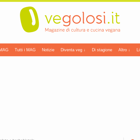
 MAG
Tutti i MAG
Notizie
Diventa veg ↓
Di stagione
Altro ↓
Li