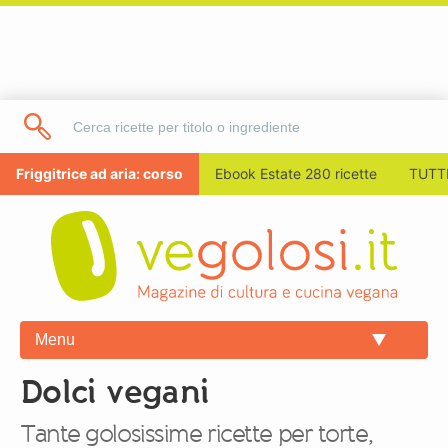
Friggitrice ad aria: corso
Ebook Estate 280 ricette
TUTTI
Menu
Dolci vegani
Tante golosissime ricette per torte,