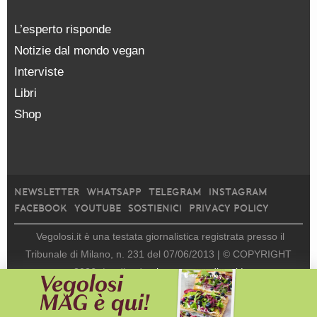
L’esperto risponde
Notizie dal mondo vegan
Interviste
Libri
Shop
NEWSLETTER
WHATSAPP
TELEGRAM
INSTAGRAM
FACEBOOK
YOUTUBE
SOSTIENICI
PRIVACY POLICY
Vegolosi.it è una testata giornalistica registrata presso il
Tribunale di Milano, n. 231 del 07/06/2013 |
© COPYRIGHT
2026
|
edito da
viceversa media srl |