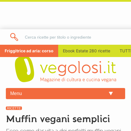
Friggitrice ad aria: corso
Ebook Estate 280 ricette
TUTTI
Menu
RICETTE
Muffin vegani semplici