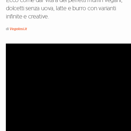
Ecco come dar vita a dei perfetti muffin vegani,
dolcetti senza uova, latte e burro con varianti
infinite e creative.
di
Vegolosi.it