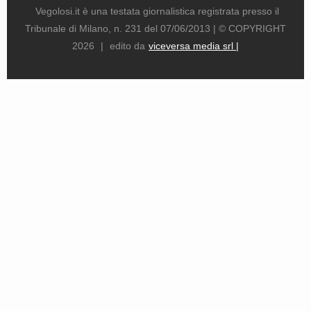
Vegolosi.it è una testata giornalistica registrata presso il
Tribunale di Milano, n. 231 del 07/06/2013 |
© COPYRIGHT
2026
|
edito da
viceversa media srl |