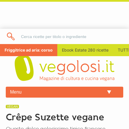
Friggitrice ad aria: corso
Ebook Estate 280 ricette
TUTTI
Menu
VEGAN
Crêpe Suzette vegane