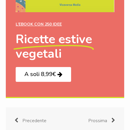
L’EBOOK CON 250 IDEE
Ricette estive
vegetali
A soli 8,99€
Precedente
Prossima