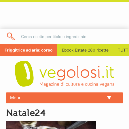
Friggitrice ad aria: corso
Ebook Estate 280 ricette
TUTTI
Menu
natale24