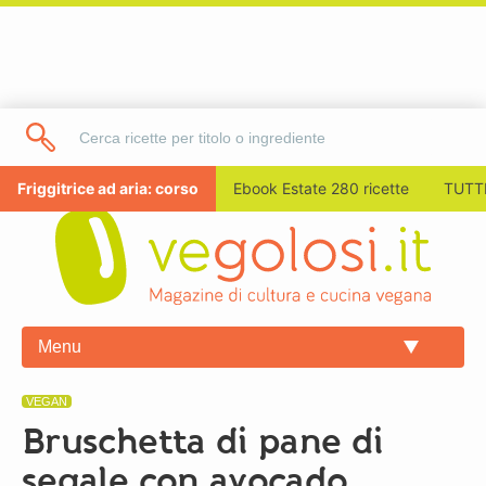
Friggitrice ad aria: corso
Ebook Estate 280 ricette
TUTTI
Menu
VEGAN
Bruschetta di pane di
segale con avocado,