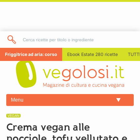
Friggitrice ad aria: corso
Ebook Estate 280 ricette
TUTTI
Menu
VEGAN
Crema vegan alle
nocciole, tofu vellutato e