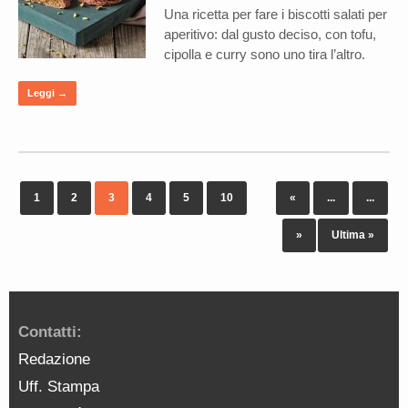
Una ricetta per fare i biscotti salati per
aperitivo: dal gusto deciso, con tofu,
cipolla e curry sono uno tira l’altro.
Leggi →
1
2
3
4
5
10
«
...
...
»
Ultima »
Contatti:
Redazione
Uff. Stampa