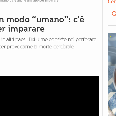
Cer
umano”: c’è anche una app per imparare
 in modo “umano”: c’è
er imparare
n altri paesi, l’Iki-Jime consiste nel perforare
i, per provocarne la morte cerebrale