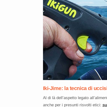
Iki-Jime: la tecnica di ucc
Al di là dell’aspetto legato all’alim
anche per i presunti risvolti etici:
su