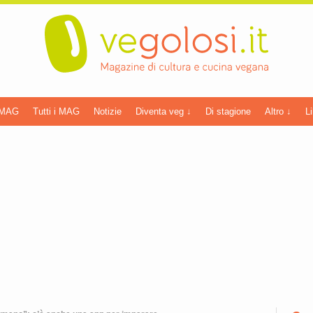
 MAG
Tutti i MAG
Notizie
Diventa veg ↓
Di stagione
Altro ↓
Li