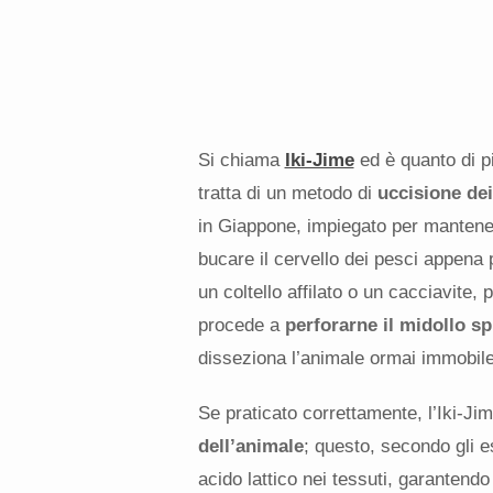
Si chiama
Iki-Jime
ed è quanto di p
tratta di un metodo di
uccisione dei
in Giappone, impiegato per mantener
bucare il cervello dei pesci appena 
un coltello affilato o un cacciavite,
procede a
perforarne
il midollo sp
disseziona l’animale ormai immobile
Se praticato correttamente, l’Iki-J
dell’animale
; questo, secondo gli e
acido lattico nei tessuti, garantend