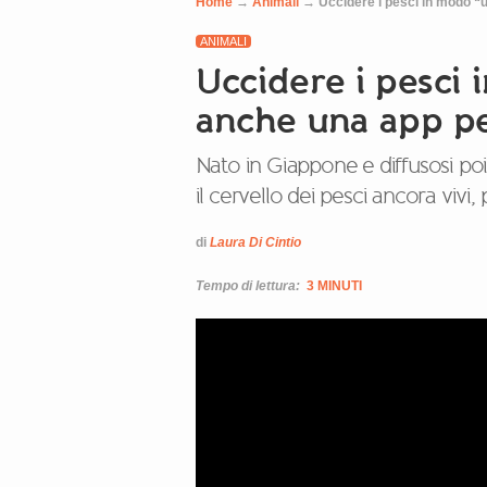
Home
→
Animali
→
Uccidere i pesci in modo “
ANIMALI
Uccidere i pesci
anche una app p
Nato in Giappone e diffusosi poi i
il cervello dei pesci ancora viv
di
Laura Di Cintio
Tempo di lettura:
3 MINUTI