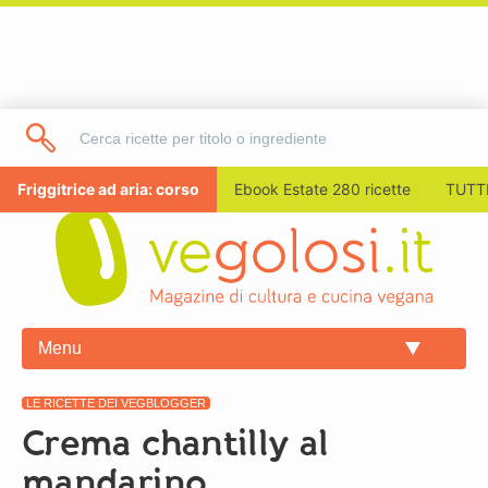
Friggitrice ad aria: corso
Ebook Estate 280 ricette
TUTTI
Menu
LE RICETTE DEI VEGBLOGGER
Crema chantilly al
mandarino