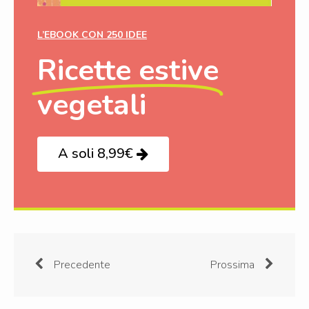
L’EBOOK CON 250 IDEE
Ricette estive
vegetali
A soli 8,99€
Precedente
Prossima