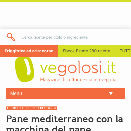
Friggitrice ad aria: corso
Ebook Estate 280 ricette
TUTTI
Menu
LE RICETTE DEI VEG BLOGGER
Pane mediterraneo con la
macchina del pane