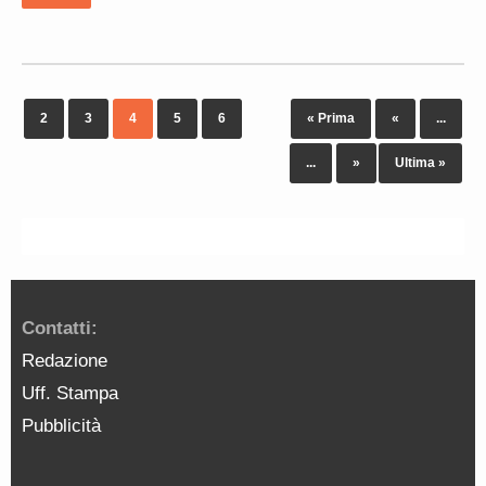
2
3
4
5
6
« Prima
«
...
...
»
Ultima »
Contatti:
Redazione
Uff. Stampa
Pubblicità