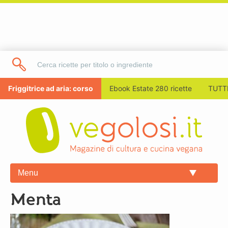
Friggitrice ad aria: corso
Ebook Estate 280 ricette
TUTTI
Menu
menta