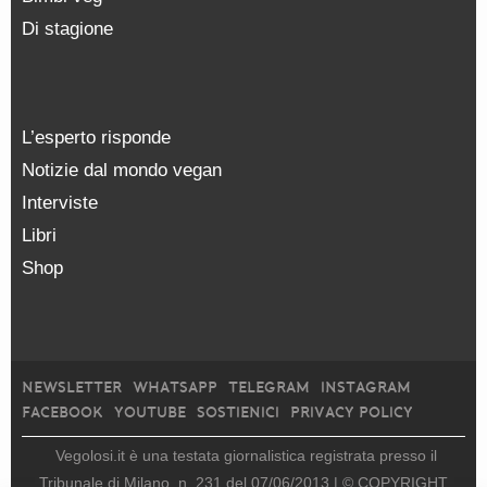
Di stagione
L’esperto risponde
Notizie dal mondo vegan
Interviste
Libri
Shop
NEWSLETTER
WHATSAPP
TELEGRAM
INSTAGRAM
FACEBOOK
YOUTUBE
SOSTIENICI
PRIVACY POLICY
Vegolosi.it è una testata giornalistica registrata presso il
Tribunale di Milano, n. 231 del 07/06/2013 |
© COPYRIGHT