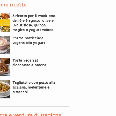
ime ricette
5 ricette per il week-end
dell’8 e 9 agosto: olive e
uva sfiziose, quinoa
magica e yogurt veloce
Crema pasticciera
vegana allo yogurt
Torta vegan al
cioccolato e pesche
Tagliatelle con pesto alla
siciliana, melanzane e
pistacchi
tta e verdura di stagione