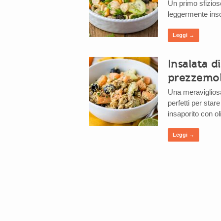
Un primo sfizios
leggermente insol
Leggi →
Insalata 
prezzemol
Una meravigliosa
perfetti per stare
insaporito con o
Leggi →