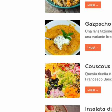
Leggi →
Gazpacho
Una rivisitazion
una variante fre
Leggi →
Couscous 
Questa ricetta è 
Francesco Basco.
Leggi →
Insalata 