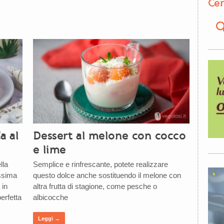
Cer
a al
Dessert al melone con cocco
e lime
lla
Semplice e rinfrescante, potete realizzare
issima
questo dolce anche sostituendo il melone con
 in
altra frutta di stagione, come pesche o
erfetta
albicocche
Leggi →