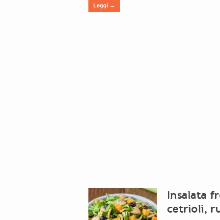
Leggi →
Insalata f
cetrioli, r