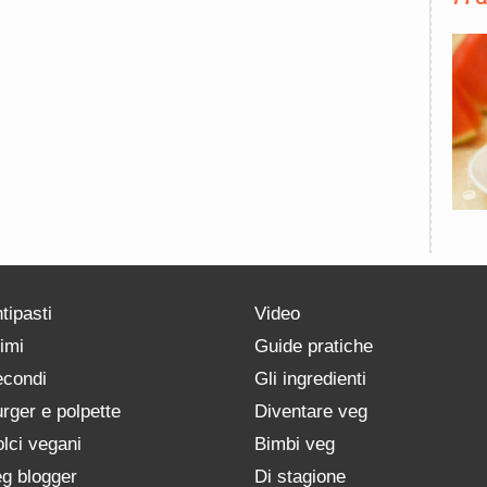
tipasti
Video
imi
Guide pratiche
condi
Gli ingredienti
rger e polpette
Diventare veg
lci vegani
Bimbi veg
g blogger
Di stagione