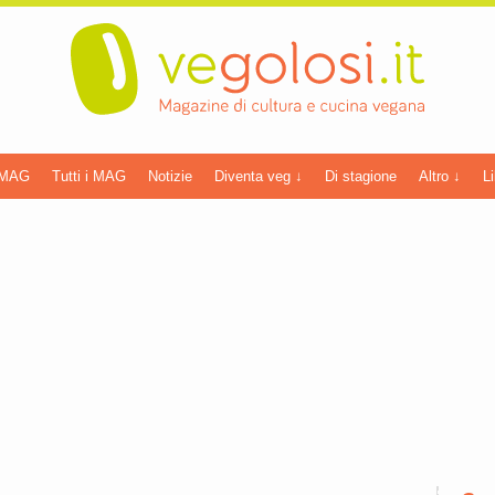
 MAG
Tutti i MAG
Notizie
Diventa veg ↓
Di stagione
Altro ↓
Li