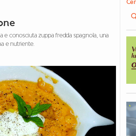
Cer
one
sica e conosciuta zuppa fredda spagnola, una
a e nutriente.