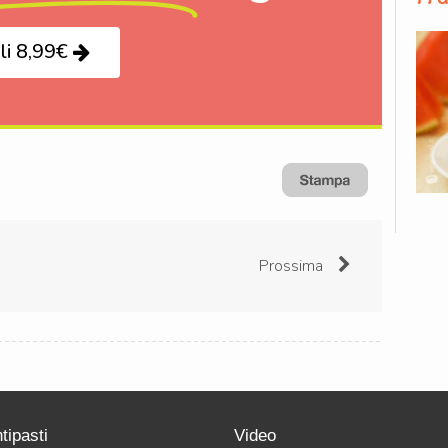
li 8,99€
Prossima
tipasti
Video