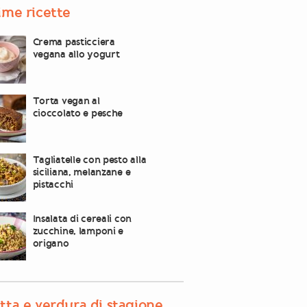
ime ricette
Crema pasticciera
vegana allo yogurt
Torta vegan al
cioccolato e pesche
Tagliatelle con pesto alla
siciliana, melanzane e
pistacchi
Insalata di cereali con
zucchine, lamponi e
origano
tta e verdura di stagione