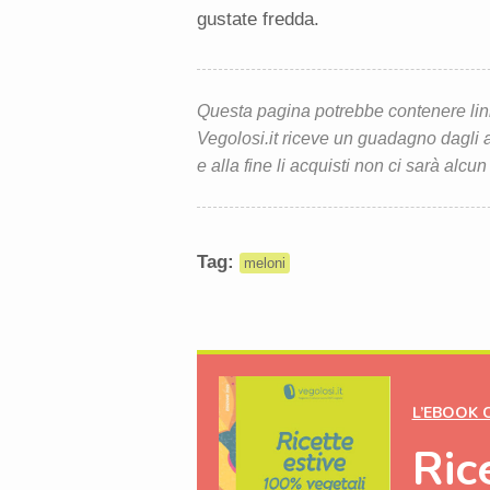
gustate fredda.
Questa pagina potrebbe contenere link d
Vegolosi.it riceve un guadagno dagli ac
e alla fine li acquisti non ci sarà alcun
Tag:
meloni
L’EBOOK 
Ric