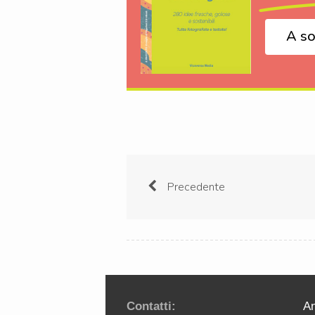
A so
Precedente
Contatti:
An