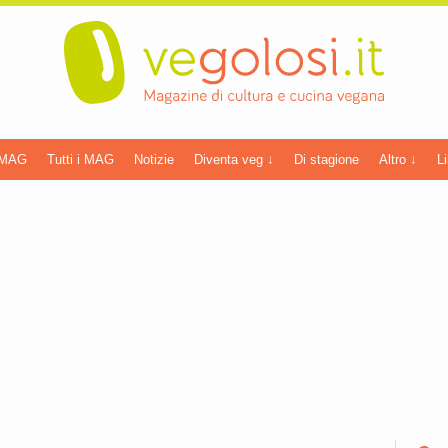
 MAG
Tutti i MAG
Notizie
Diventa veg ↓
Di stagione
Altro ↓
Li