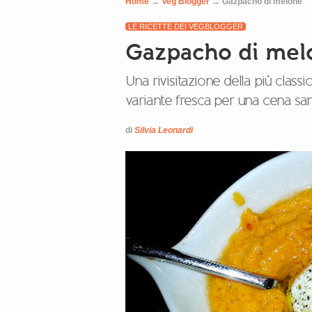
Home
→
Veg Blogger
→
Gazpacho di melone
LE RICETTE DEI VEGBLOGGER
Gazpacho di mel
Una rivisitazione della più clas
variante fresca per una cena san
di
Silvia Leonardi