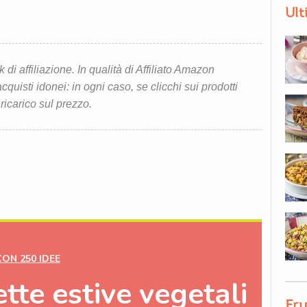
Ult
i affiliazione. In qualità di Affiliato Amazon
quisti idonei: in ogni caso, se clicchi sui prodotti
 ricarico sul prezzo.
CON 250 IDEE
ette estive
vegetali
Fru