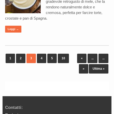
gradevole retrogusto di mele, che la
rendono naturalmente dolce e
cremosa, perfetta per farcire torte,
crostate e pan di Spagna.
Leggi →
1
2
3
4
5
10
«
...
...
»
Ultima »
Contatti: