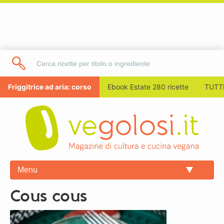
Friggitrice ad aria: corso
Ebook Estate 280 ricette
TUTTI
Menu
cous cous