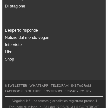
Di stagione
L’esperto risponde
Notizie dal mondo vegan
Interviste
Libri
Shop
NEWSLETTER
WHATSAPP
TELEGRAM
INSTAGRAM
FACEBOOK
YOUTUBE
SOSTIENICI
PRIVACY POLICY
Vegolosi.it è una testata giornalistica registrata presso il
Tribunale di Milano, n. 231 del 07/06/2013 |
© COPYRIGHT