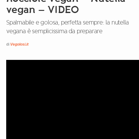
vegan – VIDEO
Spalmabile e golosa, perfetta sempre: la nutella
vegana è semplicissima da preparare
di
Vegolosi.it