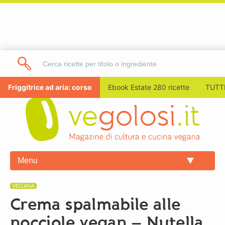
Friggitrice ad aria: corso
Ebook Estate 280 ricette
TUTTI
Menu
VEGANA
Crema spalmabile alle
nocciole vegan – Nutella