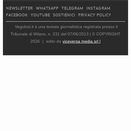
NEWSLETTER
WHATSAPP
TELEGRAM
INSTAGRAM
FACEBOOK
YOUTUBE
SOSTIENICI
PRIVACY POLICY
Vegolosi.it è una testata giornalistica registrata presso il
Tribunale di Milano, n. 231 del 07/06/2013 |
© COPYRIGHT
2026
|
edito da
viceversa media srl |