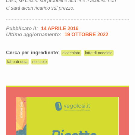
caso, se clicchi sui prodotti e alla fine li acquisti non
ci sarà alcun ricarico sul prezzo.
Pubblicato il:
14 APRILE 2016
Ultimo aggiornamento:
19 OTTOBRE 2022
Cerca per ingrediente:
cioccolato
latte di nocciole
latte di soia
nocciole