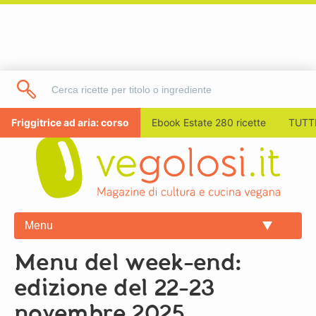
Friggitrice ad aria: corso
Ebook Estate 280 ricette
TUTTI
Menu
Menu del week-end:
edizione del 22-23
novembre 2025