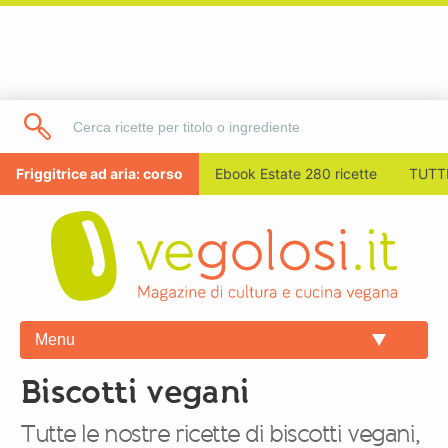
Friggitrice ad aria: corso
Ebook Estate 280 ricette
TUTTI
Menu
Biscotti vegani
Tutte le nostre ricette di biscotti vegani,