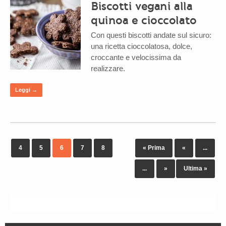
Biscotti vegani alla
quinoa e cioccolato
Con questi biscotti andate sul sicuro:
una ricetta cioccolatosa, dolce,
croccante e velocissima da
realizzare.
Leggi →
4
5
6
7
8
« Prima
«
...
...
»
Ultima »