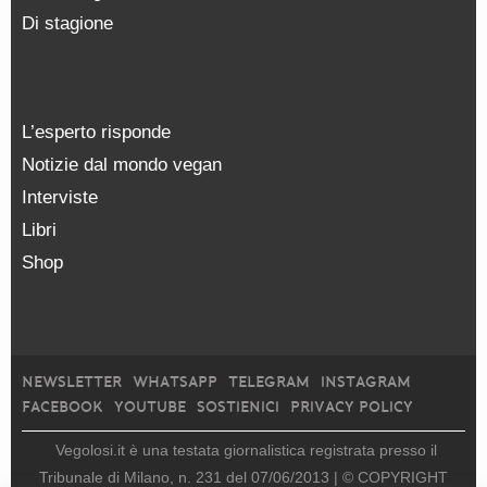
Di stagione
L’esperto risponde
Notizie dal mondo vegan
Interviste
Libri
Shop
NEWSLETTER
WHATSAPP
TELEGRAM
INSTAGRAM
FACEBOOK
YOUTUBE
SOSTIENICI
PRIVACY POLICY
Vegolosi.it è una testata giornalistica registrata presso il
Tribunale di Milano, n. 231 del 07/06/2013 |
© COPYRIGHT