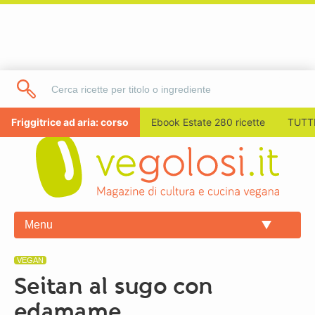
Friggitrice ad aria: corso
Ebook Estate 280 ricette
TUTTI
Menu
VEGAN
Seitan al sugo con
edamame